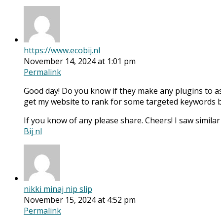
https://www.ecobij.nl
November 14, 2024 at 1:01 pm
Permalink
Good day! Do you know if they make any plugins to as
get my website to rank for some targeted keywords b
If you know of any please share. Cheers! I saw similar
Bij nl
nikki minaj nip slip
November 15, 2024 at 4:52 pm
Permalink