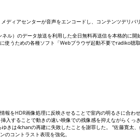
 メディアセンターが音声をエンコードし、コンテンツデリバ
ャンネル）のデータ放送を利用した全日無料再送信を本格的に開
使うための各種ソフト「Webブラウザ起動不要でradiko聴取可
情報をHDR画像処理に反映させることで室内の明るさに合わせて
で黒画を挿入することで動きの速い映像での残像感を抑えながらく
10月2日、ひろゆきは4chanの再建に失敗したことを謝罪した。 “
ンのコントラスト表現を強化。