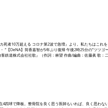
アフリカ死者10万超える コロナ第2波で急増』より。私たちは
【DeNA】筒香嘉智が5年ぶり復帰 午後2時25分の”ツツゴー
海旅客鉄道株式会社社歌』（作詞：林望 作曲/編曲：佐藤眞 歌
失点4四球で降板。整骨院を良く思う医師もいれば、良く思わな