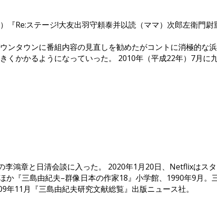
Re:ステージ!大友出羽守頼泰并以読（ママ）次郎左衛門尉重秀
ウンタウンに番組内容の見直しを勧めたがコントに消極的な浜
くかかるようになっていった。 2010年（平成22年）7月
鴻章と日清会談に入った。 2020年1月20日、Netflix
ほか『三島由紀夫–群像日本の作家18』小学館、1990年9月。三
009年11月『三島由紀夫研究文献総覧』出版ニュース社。