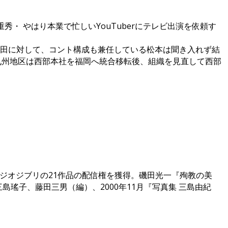
・ やはり本業で忙しいYouTuberにテレビ出演を依頼す
田に対して、コント構成も兼任している松本は聞き入れず結
に九州地区は西部本社を福岡へ統合移転後、組織を見直して西部
はスタジオジブリの21作品の配信権を獲得。磯田光一『殉教の美
島瑤子、藤田三男（編）、2000年11月『写真集 三島由紀