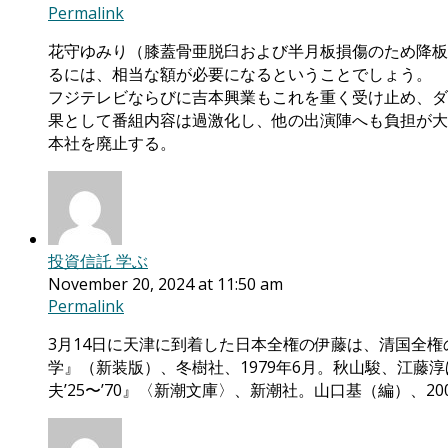
Permalink
花守ゆみり（膝蓋骨亜脱臼および半月板損傷のため降板）『
るには、相当な額が必要になるということでしょう。
フジテレビならびに吉本興業もこれを重く受け止め、ダ
果として番組内容は過激化し、他の出演陣へも負担が大き
本社を廃止する。
投資信託 学ぶ
November 20, 2024 at 11:50 am
Permalink
3月14日に天津に到着した日本全権の伊藤は、清国全権の李
学』（新装版）、冬樹社、1979年6月。秋山駿、江藤淳
夫’25〜’70』〈新潮文庫〉、新潮社。山口基（編）、2